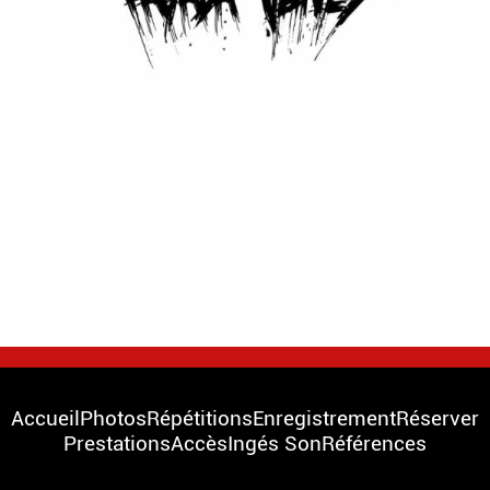
Accueil
Photos
Répétitions
Enregistrement
Réserver
Prestations
Accès
Ingés Son
Références